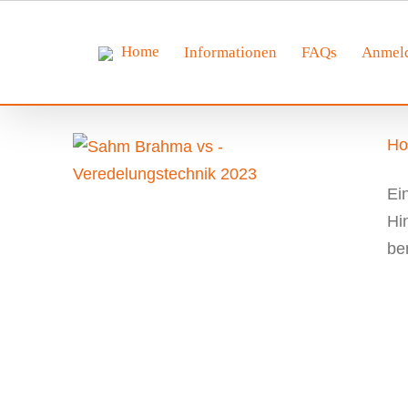
Zum
Inhalt
springen
Home
Informationen
FAQs
Anmel
Ho
Ein
Hi
ben