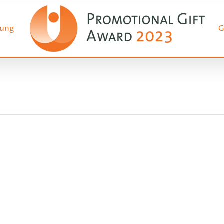
ung
G